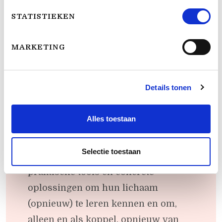
STATISTIEKEN
"Op de tast is het eerste werk over
MARKETING
vrouwelijke seksualiteit na kanker
dat zo veel kennis bundelt. Een schat
Details tonen
aan informatie voor élke vrouw."
Sileny Han, gynaecoloog en oncoloog,
Alles toestaan
UZ Leuven
Selectie toestaan
"Marieke en Marlies bieden vrouwen
praktische tools en concrete
oplossingen om hun lichaam
(opnieuw) te leren kennen en om,
alleen en als koppel, opnieuw van